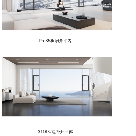
Pro85框扇齐平内...
S116窄边外开一体...