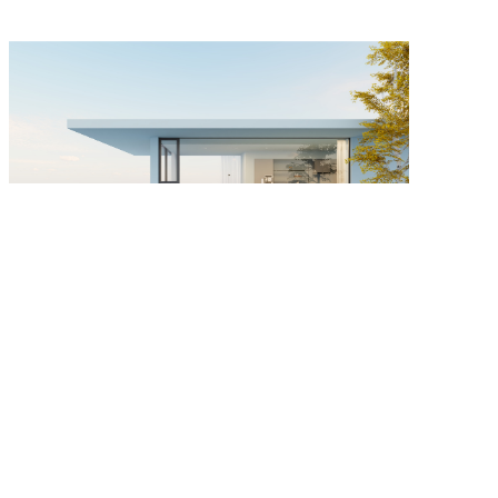
L112外开窗纱一体...
1
2
3
4
>