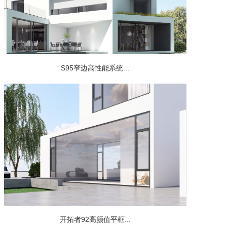
S95窄边高性能系统...
开拓者92高颜值平框...