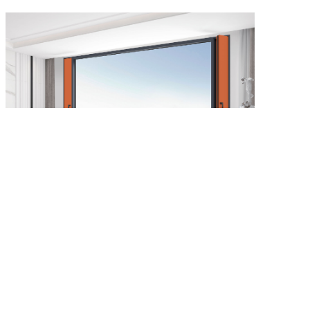
P95高配置平框微通...
1
2
>